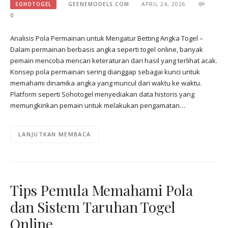
SOHOTOGEL
GEENEMODELS.COM
APRIL 24, 2026
0
Analisis Pola Permainan untuk Mengatur Betting Angka Togel –
Dalam permainan berbasis angka seperti togel online, banyak
pemain mencoba mencari keteraturan dari hasil yang terlihat acak.
Konsep pola permainan sering dianggap sebagai kunci untuk
memahami dinamika angka yang muncul dari waktu ke waktu.
Platform seperti Sohotogel menyediakan data historis yang
memungkinkan pemain untuk melakukan pengamatan…
LANJUTKAN MEMBACA
Tips Pemula Memahami Pola
dan Sistem Taruhan Togel
Online