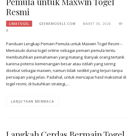
Pemula untuk Maxwin Togel
Resmi
LIMATOGEL
GEENEMODELS.COM
MARET 30, 2026
0
Panduan Lengkap Pemain Pemula untuk Maxwin Togel Resmi –
Memasuki dunia togel online sebagai pemain pemula tentu
membutuhkan pemahaman yang matang. Banyak orang tertarik
karena potensi kemenangan besar atau istilah yang sering
disebut sebagai maxwin, namun tidak sedikit yang terjun tanpa
persiapan yang jelas. Padahal, untuk mencapai hasil maksimal di
togel resmi, di butuhkan strategi,…
LANJUTKAN MEMBACA
Langkah Cerdas Bermain Togel