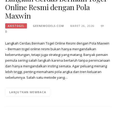
Online Resmi dengan Pola
Maxwin
AXISTOGEL
GEENEMODELS.COM
MARET 26, 2026
0
Langkah Cerdas Bermain Togel Online Resmi dengan Pola Maxwin
– Bermain togel online resmi bukan hanya mengandalkan
keberuntungan, tetapi juga strategi yang matang. Banyak pemain
pemula sering salah langkah karena bertaruh tanpa perencanaan
dan hanya mengandalkan insting semata. Agar peluang menang
lebih tinggi, penting memahami pola angka dan tren keluaran
sebelumnya. Salah satu metode yang…
LANJUTKAN MEMBACA