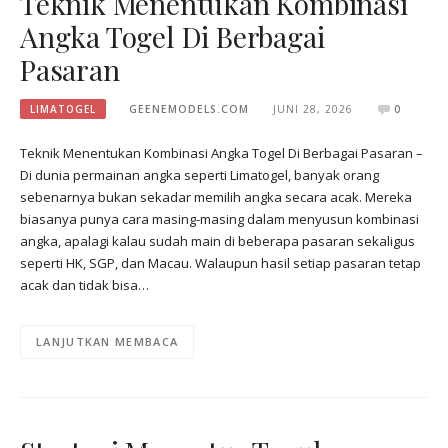
Teknik Menentukan Kombinasi
Angka Togel Di Berbagai
Pasaran
LIMATOGEL
GEENEMODELS.COM
JUNI 28, 2026
0
Teknik Menentukan Kombinasi Angka Togel Di Berbagai Pasaran –
Di dunia permainan angka seperti Limatogel, banyak orang
sebenarnya bukan sekadar memilih angka secara acak. Mereka
biasanya punya cara masing-masing dalam menyusun kombinasi
angka, apalagi kalau sudah main di beberapa pasaran sekaligus
seperti HK, SGP, dan Macau. Walaupun hasil setiap pasaran tetap
acak dan tidak bisa…
LANJUTKAN MEMBACA