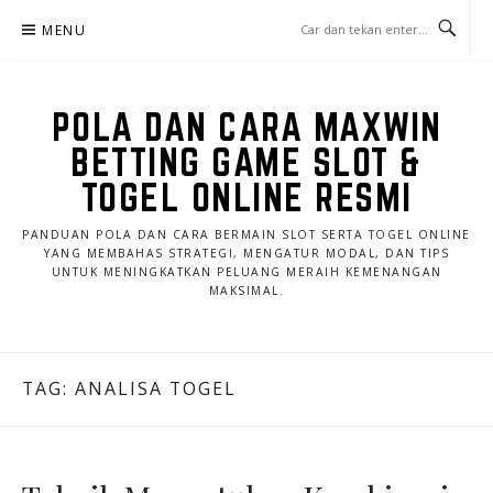
Lompat
MENU
ke
konten
POLA DAN CARA MAXWIN
BETTING GAME SLOT &
TOGEL ONLINE RESMI
PANDUAN POLA DAN CARA BERMAIN SLOT SERTA TOGEL ONLINE
YANG MEMBAHAS STRATEGI, MENGATUR MODAL, DAN TIPS
UNTUK MENINGKATKAN PELUANG MERAIH KEMENANGAN
MAKSIMAL.
TAG:
ANALISA TOGEL