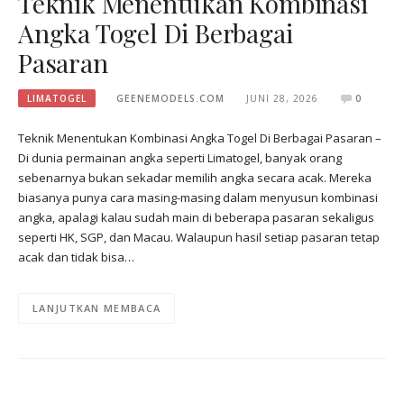
Teknik Menentukan Kombinasi
Angka Togel Di Berbagai
Pasaran
LIMATOGEL
GEENEMODELS.COM
JUNI 28, 2026
0
Teknik Menentukan Kombinasi Angka Togel Di Berbagai Pasaran –
Di dunia permainan angka seperti Limatogel, banyak orang
sebenarnya bukan sekadar memilih angka secara acak. Mereka
biasanya punya cara masing-masing dalam menyusun kombinasi
angka, apalagi kalau sudah main di beberapa pasaran sekaligus
seperti HK, SGP, dan Macau. Walaupun hasil setiap pasaran tetap
acak dan tidak bisa…
LANJUTKAN MEMBACA