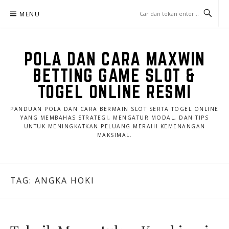
Lompat
MENU
ke
konten
POLA DAN CARA MAXWIN
BETTING GAME SLOT &
TOGEL ONLINE RESMI
PANDUAN POLA DAN CARA BERMAIN SLOT SERTA TOGEL ONLINE
YANG MEMBAHAS STRATEGI, MENGATUR MODAL, DAN TIPS
UNTUK MENINGKATKAN PELUANG MERAIH KEMENANGAN
MAKSIMAL.
TAG:
ANGKA HOKI