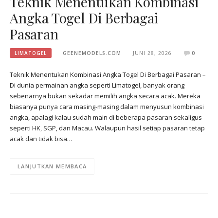
Teknik Menentukan Kombinasi
Angka Togel Di Berbagai
Pasaran
LIMATOGEL
GEENEMODELS.COM
JUNI 28, 2026
0
Teknik Menentukan Kombinasi Angka Togel Di Berbagai Pasaran –
Di dunia permainan angka seperti Limatogel, banyak orang
sebenarnya bukan sekadar memilih angka secara acak. Mereka
biasanya punya cara masing-masing dalam menyusun kombinasi
angka, apalagi kalau sudah main di beberapa pasaran sekaligus
seperti HK, SGP, dan Macau. Walaupun hasil setiap pasaran tetap
acak dan tidak bisa…
LANJUTKAN MEMBACA