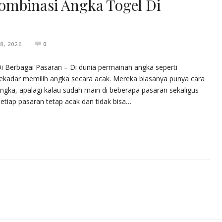
mbinasi Angka Togel Di
28, 2026
0
 Berbagai Pasaran – Di dunia permainan angka seperti
ekadar memilih angka secara acak. Mereka biasanya punya cara
ka, apalagi kalau sudah main di beberapa pasaran sekaligus
etiap pasaran tetap acak dan tidak bisa…