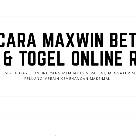
CARA MAXWIN BE
 & TOGEL ONLINE 
OT SERTA TOGEL ONLINE YANG MEMBAHAS STRATEGI, MENGATUR M
PELUANG MERAIH KEMENANGAN MAKSIMAL.