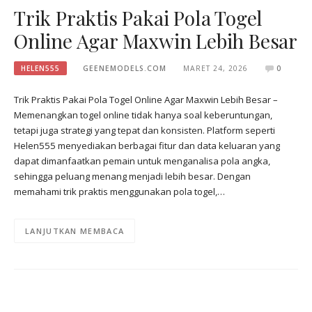
Trik Praktis Pakai Pola Togel
Online Agar Maxwin Lebih Besar
HELEN555
GEENEMODELS.COM
MARET 24, 2026
0
Trik Praktis Pakai Pola Togel Online Agar Maxwin Lebih Besar –
Memenangkan togel online tidak hanya soal keberuntungan,
tetapi juga strategi yang tepat dan konsisten. Platform seperti
Helen555 menyediakan berbagai fitur dan data keluaran yang
dapat dimanfaatkan pemain untuk menganalisa pola angka,
sehingga peluang menang menjadi lebih besar. Dengan
memahami trik praktis menggunakan pola togel,…
LANJUTKAN MEMBACA