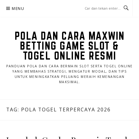
Lompat
MENU
ke
konten
POLA DAN CARA MAXWIN
BETTING GAME SLOT &
TOGEL ONLINE RESMI
PANDUAN POLA DAN CARA BERMAIN SLOT SERTA TOGEL ONLINE
YANG MEMBAHAS STRATEGI, MENGATUR MODAL, DAN TIPS
UNTUK MENINGKATKAN PELUANG MERAIH KEMENANGAN
MAKSIMAL.
TAG:
POLA TOGEL TERPERCAYA 2026