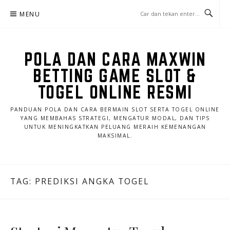
Lompat
MENU
ke
konten
POLA DAN CARA MAXWIN
BETTING GAME SLOT &
TOGEL ONLINE RESMI
PANDUAN POLA DAN CARA BERMAIN SLOT SERTA TOGEL ONLINE
YANG MEMBAHAS STRATEGI, MENGATUR MODAL, DAN TIPS
UNTUK MENINGKATKAN PELUANG MERAIH KEMENANGAN
MAKSIMAL.
TAG:
PREDIKSI ANGKA TOGEL