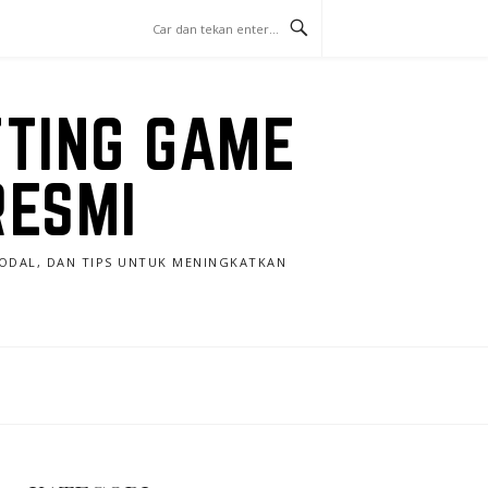
TTING GAME
RESMI
ODAL, DAN TIPS UNTUK MENINGKATKAN