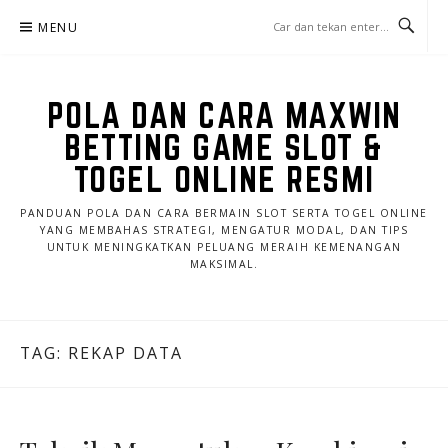
Lompat
MENU
ke
konten
POLA DAN CARA MAXWIN
BETTING GAME SLOT &
TOGEL ONLINE RESMI
PANDUAN POLA DAN CARA BERMAIN SLOT SERTA TOGEL ONLINE
YANG MEMBAHAS STRATEGI, MENGATUR MODAL, DAN TIPS
UNTUK MENINGKATKAN PELUANG MERAIH KEMENANGAN
MAKSIMAL.
TAG:
REKAP DATA