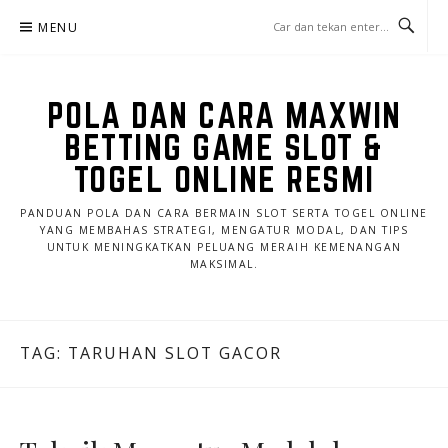
Lompat
MENU
ke
konten
POLA DAN CARA MAXWIN
BETTING GAME SLOT &
TOGEL ONLINE RESMI
PANDUAN POLA DAN CARA BERMAIN SLOT SERTA TOGEL ONLINE
YANG MEMBAHAS STRATEGI, MENGATUR MODAL, DAN TIPS
UNTUK MENINGKATKAN PELUANG MERAIH KEMENANGAN
MAKSIMAL.
TAG:
TARUHAN SLOT GACOR