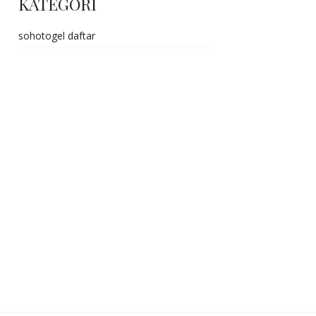
KATEGORI
sohotogel daftar