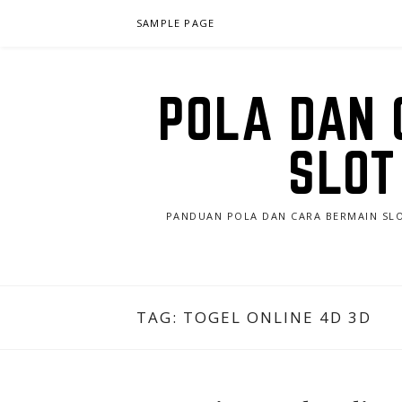
Lompat
SAMPLE PAGE
ke
konten
POLA DAN 
SLOT
PANDUAN POLA DAN CARA BERMAIN SL
TAG:
TOGEL ONLINE 4D 3D