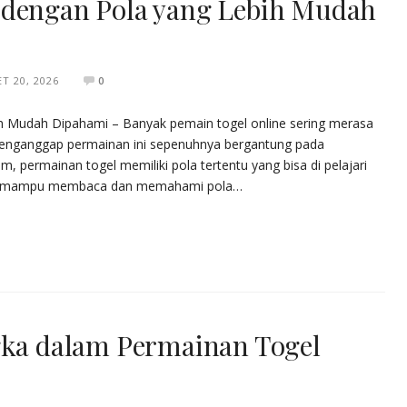
 dengan Pola yang Lebih Mudah
T 20, 2026
0
h Mudah Dipahami – Banyak pemain togel online sering merasa
enganggap permainan ini sepenuhnya bergantung pada
lam, permainan togel memiliki pola tertentu yang bisa di pelajari
ang mampu membaca dan memahami pola…
ngka dalam Permainan Togel