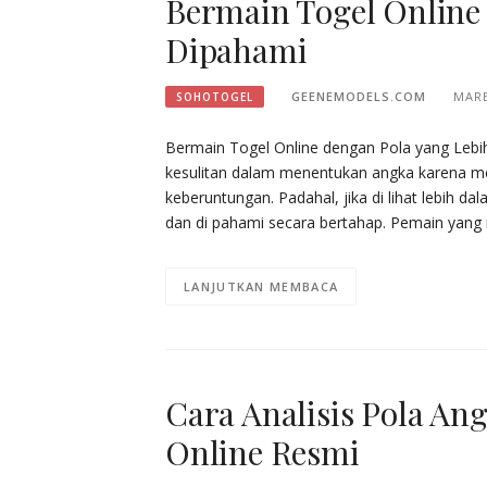
Bermain Togel Online
Dipahami
GEENEMODELS.COM
MARE
SOHOTOGEL
Bermain Togel Online dengan Pola yang Lebi
kesulitan dalam menentukan angka karena m
keberuntungan. Padahal, jika di lihat lebih da
dan di pahami secara bertahap. Pemain y
LANJUTKAN MEMBACA
Cara Analisis Pola A
Online Resmi