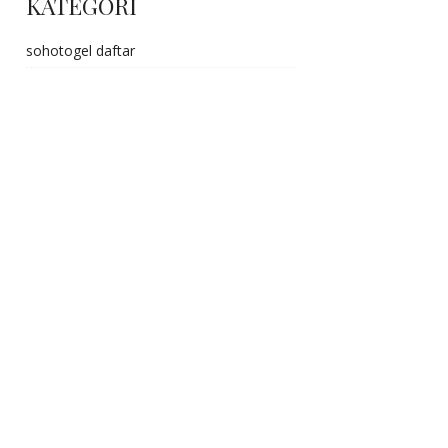
KATEGORI
sohotogel daftar