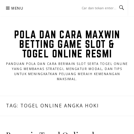
Lompat
MENU
ke
konten
POLA DAN CARA MAXWIN
BETTING GAME SLOT &
TOGEL ONLINE RESMI
PANDUAN POLA DAN CARA BERMAIN SLOT SERTA TOGEL ONLINE
YANG MEMBAHAS STRATEGI, MENGATUR MODAL, DAN TIPS
UNTUK MENINGKATKAN PELUANG MERAIH KEMENANGAN
MAKSIMAL.
TAG:
TOGEL ONLINE ANGKA HOKI