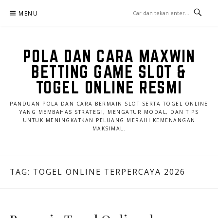
Lompat
MENU
ke
konten
POLA DAN CARA MAXWIN
BETTING GAME SLOT &
TOGEL ONLINE RESMI
PANDUAN POLA DAN CARA BERMAIN SLOT SERTA TOGEL ONLINE
YANG MEMBAHAS STRATEGI, MENGATUR MODAL, DAN TIPS
UNTUK MENINGKATKAN PELUANG MERAIH KEMENANGAN
MAKSIMAL.
TAG:
TOGEL ONLINE TERPERCAYA 2026