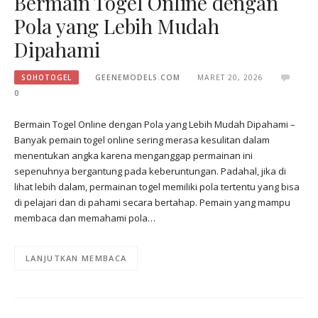
Bermain Togel Online dengan
Pola yang Lebih Mudah
Dipahami
SOHOTOGEL
GEENEMODELS.COM
MARET 20, 2026
0
Bermain Togel Online dengan Pola yang Lebih Mudah Dipahami –
Banyak pemain togel online sering merasa kesulitan dalam
menentukan angka karena menganggap permainan ini
sepenuhnya bergantung pada keberuntungan. Padahal, jika di
lihat lebih dalam, permainan togel memiliki pola tertentu yang bisa
di pelajari dan di pahami secara bertahap. Pemain yang mampu
membaca dan memahami pola…
LANJUTKAN MEMBACA