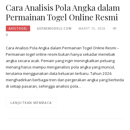
Cara Analisis Pola Angka dalam
Permainan Togel Online Resmi
AXISTOGEL
GEENEMODELS.COM
MARET 15, 2026
0
Cara Analisis Pola Angka dalam Permainan Togel Online Resmi –
Permainan togel online resmi bukan hanya sekadar menebak
angka secara acak. Pemain yang ingin meningkatkan peluang
menang harus mampu menganalisis pola angka yang muncul,
terutama menggunakan data keluaran terbaru. Tahun 2026
menghadirkan berbagai tren dan pergerakan angka yang berbeda
di setiap pasaran, sehingga analisis pola…
LANJUTKAN MEMBACA