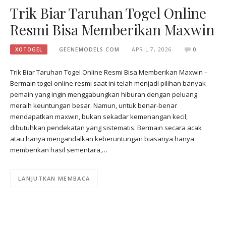
Trik Biar Taruhan Togel Online
Resmi Bisa Memberikan Maxwin
XOTOGEL
GEENEMODELS.COM
APRIL 7, 2026
0
Trik Biar Taruhan Togel Online Resmi Bisa Memberikan Maxwin –
Bermain togel online resmi saat ini telah menjadi pilihan banyak
pemain yang ingin menggabungkan hiburan dengan peluang
meraih keuntungan besar. Namun, untuk benar-benar
mendapatkan maxwin, bukan sekadar kemenangan kecil,
dibutuhkan pendekatan yang sistematis. Bermain secara acak
atau hanya mengandalkan keberuntungan biasanya hanya
memberikan hasil sementara,…
LANJUTKAN MEMBACA