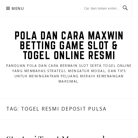
Lompat
MENU
ke
konten
POLA DAN CARA MAXWIN
BETTING GAME SLOT &
TOGEL ONLINE RESMI
PANDUAN POLA DAN CARA BERMAIN SLOT SERTA TOGEL ONLINE
YANG MEMBAHAS STRATEGI, MENGATUR MODAL, DAN TIPS
UNTUK MENINGKATKAN PELUANG MERAIH KEMENANGAN
MAKSIMAL.
TAG:
TOGEL RESMI DEPOSIT PULSA