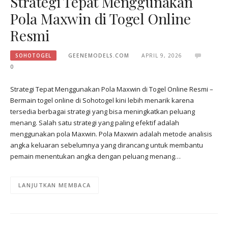
Strategi Tepat Menggunakan
Pola Maxwin di Togel Online
Resmi
SOHOTOGEL
GEENEMODELS.COM
APRIL 9, 2026
0
Strategi Tepat Menggunakan Pola Maxwin di Togel Online Resmi –
Bermain togel online di Sohotogel kini lebih menarik karena
tersedia berbagai strategi yang bisa meningkatkan peluang
menang. Salah satu strategi yang paling efektif adalah
menggunakan pola Maxwin. Pola Maxwin adalah metode analisis
angka keluaran sebelumnya yang dirancang untuk membantu
pemain menentukan angka dengan peluang menang…
LANJUTKAN MEMBACA